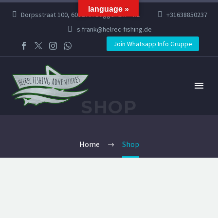
language »
Dorpsstraat 100, 6082 AR Buggenum – NL
+31638850237
s.frank@helrec-fishing.de
Join Whatsapp Info Gruppe
SHOP
Home
Shop