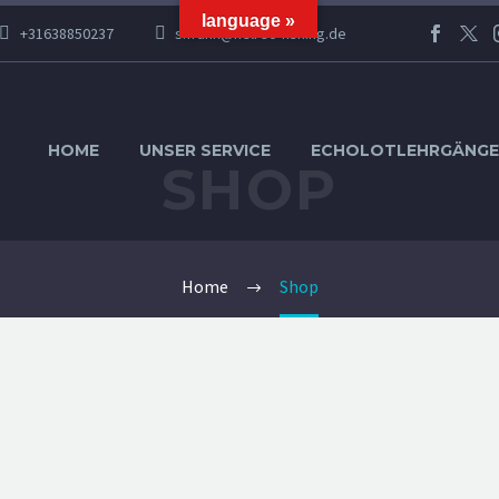
language »
+31638850237
s.frank@helrec-fishing.de
HOME
UNSER SERVICE
ECHOLOTLEHRGÄNGE
SHOP
Home
Shop