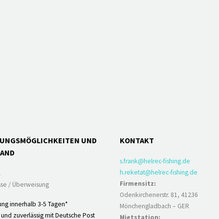
LUNGSMÖGLICHKEITEN UND
KONTAKT
SAND
s.frank@helrec-fishing.de
h.reketat@helrec-fishing.de
l
Firmensitz:
se / Überweisung
Odenkirchenerstr. 81, 41236
ung innerhalb 3-5 Tagen*
Mönchengladbach – GER
 und zuverlässig mit Deutsche Post
Mietstation: