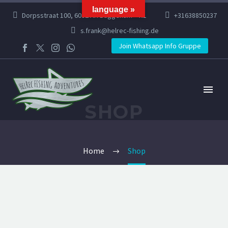
language »
Dorpsstraat 100, 6082 AR Buggenum – NL
+31638850237
s.frank@helrec-fishing.de
Join Whatsapp Info Gruppe
SHOP
Home
Shop