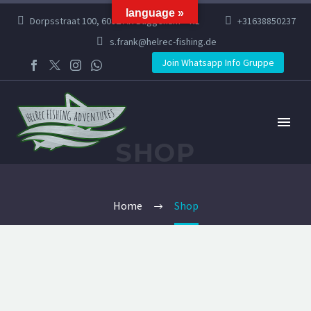
language »
Dorpsstraat 100, 6082 AR Buggenum – NL
+31638850237
s.frank@helrec-fishing.de
Join Whatsapp Info Gruppe
SHOP
Home
Shop