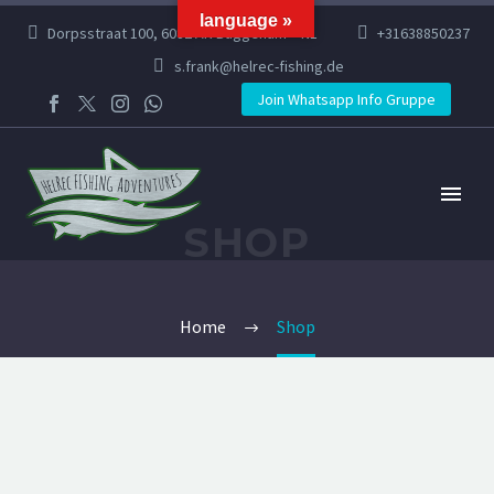
language »
Dorpsstraat 100, 6082 AR Buggenum – NL
+31638850237
s.frank@helrec-fishing.de
Join Whatsapp Info Gruppe
SHOP
Home
Shop