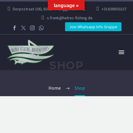
language »
Dorpsstraat 100, 6082 AR Buggenum – NL
+31638850237
s.frank@helrec-fishing.de
Join Whatsapp Info Gruppe
SHOP
Home
Shop