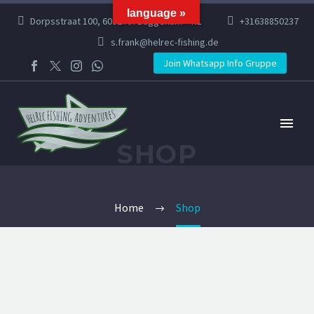
language »
Dorpsstraat 100, 6082 AR Buggenum – NL
+31638850237
s.frank@helrec-fishing.de
Join Whatsapp Info Gruppe
SHOP
Home
Shop