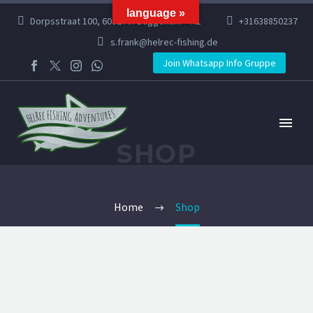
language »
Dorpsstraat 100, 6082 AR Buggenum – NL
+31638850237
s.frank@helrec-fishing.de
Join Whatsapp Info Gruppe
SHOP
Home
Shop