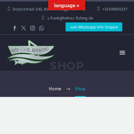
language »
Dorpsstraat 100, 6082 AR Buggenum – NL
+31638850237
s.frank@helrec-fishing.de
Join Whatsapp Info Gruppe
SHOP
Home
Shop