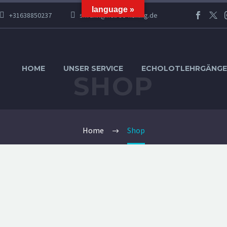
language »
+31638850237
s.frank@helrec-fishing.de
HOME
UNSER SERVICE
ECHOLOTLEHRGÄNGE
SHOP
Home
Shop