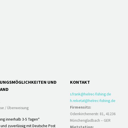
LUNGSMÖGLICHKEITEN UND
KONTAKT
SAND
s.frank@helrec-fishing.de
h.reketat@helrec-fishing.de
l
Firmensitz:
se / Überweisung
Odenkirchenerstr. 81, 41236
ung innerhalb 3-5 Tagen*
Mönchengladbach – GER
 und zuverlässig mit Deutsche Post
Mietstation: