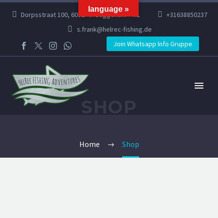
language »
Dorpsstraat 100, 6082 AR Buggenum – NL
+31638850237
s.frank@helrec-fishing.de
Join Whatsapp Info Gruppe
SHOP
Home
Shop