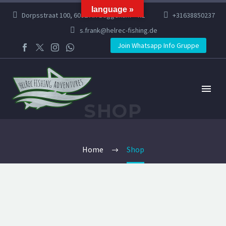
language »
Dorpsstraat 100, 6082 AR Buggenum – NL
+31638850237
s.frank@helrec-fishing.de
Join Whatsapp Info Gruppe
SHOP
Home
Shop