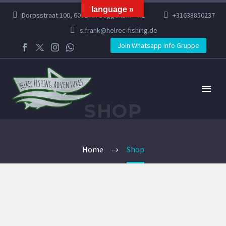
language »
Dorpsstraat 100, 6082 AR Buggenum – NL
+31638850237
s.frank@helrec-fishing.de
Join Whatsapp Info Gruppe
SHOP
Home
Shop