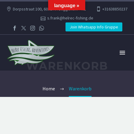
language »
Dorpsstraat 100, 6082 AR Buggenum – NL
+31638850237
s.frank@helrec-fishing.de
Join Whatsapp Info Gruppe
WARENKORB
Home
Warenkorb