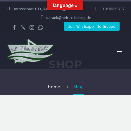
language »
Dorpsstraat 100, 6082 AR Buggenum – NL
+31638850237
s.frank@helrec-fishing.de
Join Whatsapp Info Gruppe
SHOP
Home
Shop