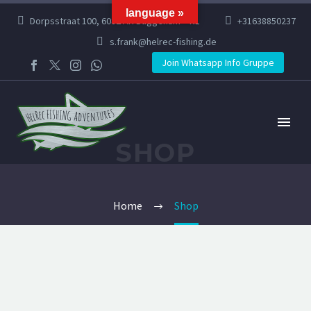
language »
Dorpsstraat 100, 6082 AR Buggenum – NL
+31638850237
s.frank@helrec-fishing.de
Join Whatsapp Info Gruppe
SHOP
Home
Shop