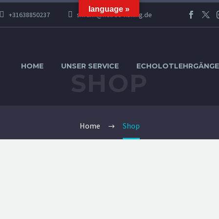
language »
+31638850237
s.frank@helrec-fishing.de
HOME
UNSER SERVICE
ECHOLOTLEHRGÄNGE
SHOP
Home
Shop