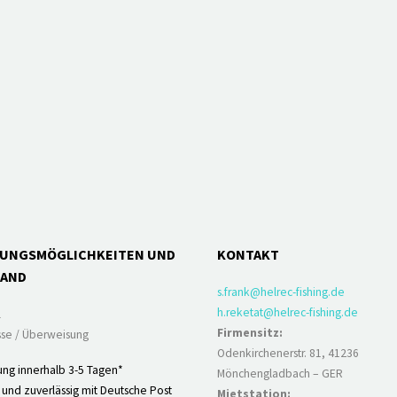
LUNGSMÖGLICHKEITEN UND
KONTAKT
SAND
s.frank@helrec-fishing.de
h.reketat@helrec-fishing.de
l
Firmensitz:
se / Überweisung
Odenkirchenerstr. 81, 41236
ung innerhalb 3-5 Tagen*
Mönchengladbach – GER
 und zuverlässig mit Deutsche Post
Mietstation: