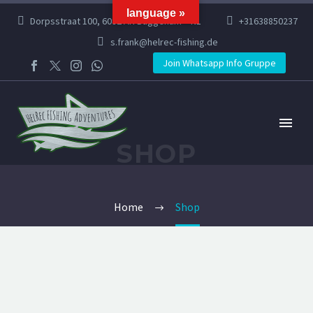
language »
Dorpsstraat 100, 6082 AR Buggenum – NL
+31638850237
s.frank@helrec-fishing.de
Join Whatsapp Info Gruppe
SHOP
Home
Shop