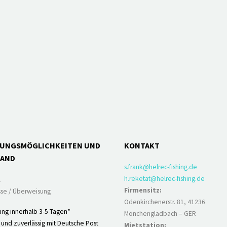
LUNGSMÖGLICHKEITEN UND
KONTAKT
SAND
s.frank@helrec-fishing.de
h.reketat@helrec-fishing.de
l
Firmensitz:
se / Überweisung
Odenkirchenerstr. 81, 41236
ung innerhalb 3-5 Tagen*
Mönchengladbach – GER
 und zuverlässig mit Deutsche Post
Mietstation: