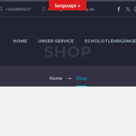
language »
+31638850237
s.frank@helrec-fishing.de
HOME
UNSER SERVICE
ECHOLOTLEHRGÄNGE
SHOP
Home
Shop