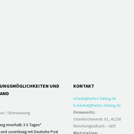
LUNGSMÖGLICHKEITEN UND
KONTAKT
SAND
s.frank@helrec-fishing.de
h.reketat@helrec-fishing.de
l
Firmensitz:
se / Überweisung
Odenkirchenerstr. 81, 41236
ung innerhalb 3-5 Tagen*
Mönchengladbach – GER
 und zuverlässig mit Deutsche Post
Mietstation: