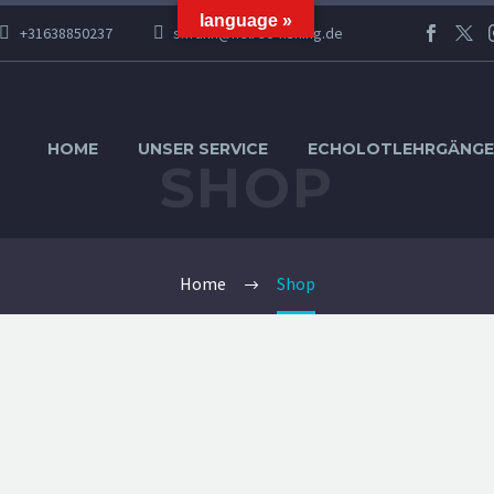
language »
+31638850237
s.frank@helrec-fishing.de
HOME
UNSER SERVICE
ECHOLOTLEHRGÄNGE
SHOP
Home
Shop